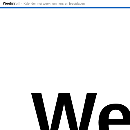
Weeknr
.nl
Kalender met weeknummers en feestdagen
We