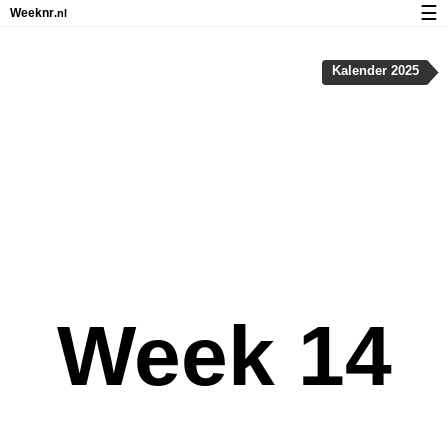
☰
Weeknr
.nl
Kalender met weeknummers en feestdagen
Kalender 2025
Over Weeknr.nl
Privacy en cookies
Week 14