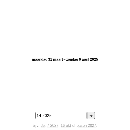
maandag 31 maart – zondag 6 april 2025
➜
bijv.
35
,
7 2027
,
16 okt
of
pasen 2027
.