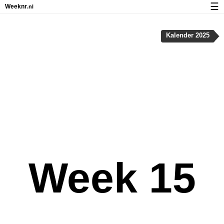
☰
Weeknr
.nl
Kalender met weeknummers en feestdagen
Kalender 2025
Over Weeknr.nl
Privacy en cookies
Week 15