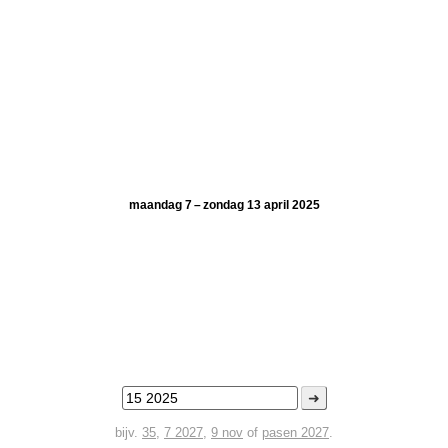
maandag 7 – zondag 13 april 2025
➜
bijv.
35
,
7 2027
,
9 nov
of
pasen 2027
.