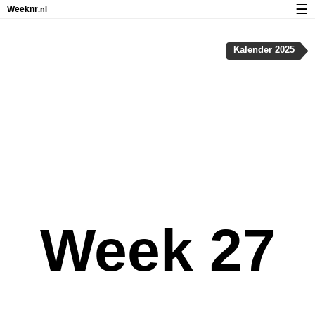
☰
Weeknr
.nl
Kalender met weeknummers en feestdagen
Kalender 2025
Over Weeknr.nl
Privacy en cookies
Week 27