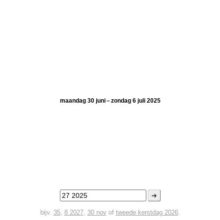
maandag 30 juni – zondag 6 juli 2025
➜
bijv.
35
,
8 2027
,
30 nov
of
tweede kerstdag 2026
.