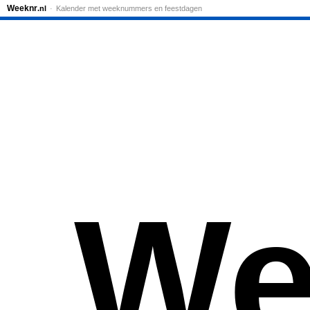
Weeknr
.nl
Kalender met weeknummers en feestdagen
We