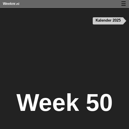
☰
Weeknr
.nl
Kalender met weeknummers en feestdagen
Kalender 2025
Over Weeknr.nl
Privacy en cookies
Week 50