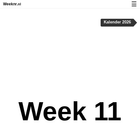
☰
Weeknr
.nl
Kalender met weeknummers en feestdagen
Kalender 2026
Over Weeknr.nl
Privacy en cookies
Week 11