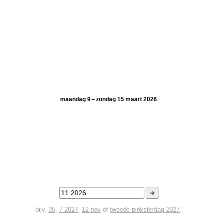
maandag 9 – zondag 15 maart 2026
➜
bijv.
35
,
7 2027
,
12 nov
of
tweede pinksterdag 2027
.