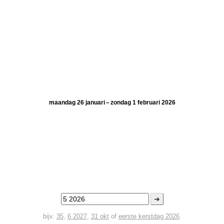
maandag 26 januari – zondag 1 februari 2026
➜
bijv.
35
,
6 2027
,
31 okt
of
eerste kerstdag 2026
.