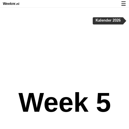
☰
Weeknr
.nl
Kalender met weeknummers en feestdagen
Kalender 2026
Over Weeknr.nl
Privacy en cookies
Week 5