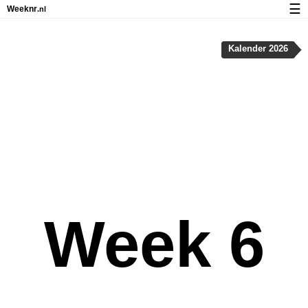
☰
Weeknr
.nl
Kalender met weeknummers en feestdagen
Kalender 2026
Over Weeknr.nl
Privacy en cookies
Week 6