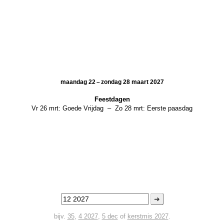
maandag 22 – zondag 28 maart 2027
Feestdagen
Vr 26 mrt:
Goede Vrijdag
–
Zo 28 mrt:
Eerste paasdag
➜
bijv.
35
,
4 2027
,
5 dec
of
kerstmis 2027
.