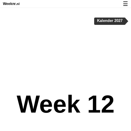
☰
Weeknr
.nl
Kalender met weeknummers en feestdagen
Kalender 2027
Over Weeknr.nl
Privacy en cookies
Week 12