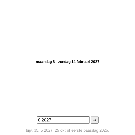
maandag 8 – zondag 14 februari 2027
➜
bijv.
35
,
5 2027
,
25 okt
of
eerste paasdag 2026
.