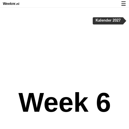
☰
Weeknr
.nl
Kalender met weeknummers en feestdagen
Kalender 2027
Over Weeknr.nl
Privacy en cookies
Week 6