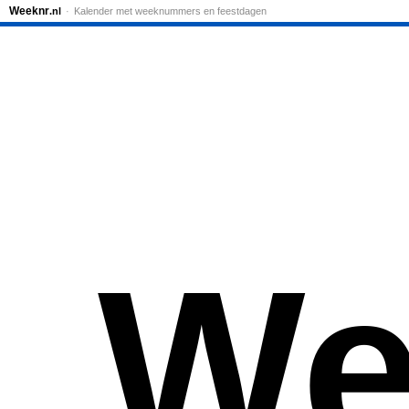
Weeknr
.nl
Kalender met weeknummers en feestdagen
We