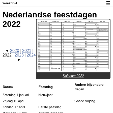
☰
Weeknr
.nl
Kalender met weeknummers en feestdagen
Nederlandse feestdagen
Over Weeknr.nl
2022
Privacy en cookies
2020
2021
2022
2023
2024
Kalender 2022
Andere bijzondere
Datum
Feestdag
dagen
Zaterdag 1 januari
Nieuwjaar
Vrijdag 15 april
Goede Vrijdag
Zondag 17 april
Eerste paasdag