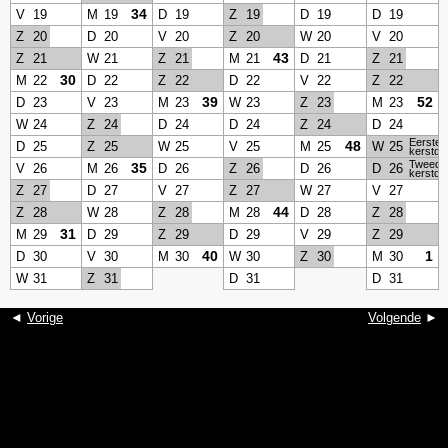
34
V
19
M
19
D
19
Z
19
D
19
D
19
Z
20
D
20
V
20
Z
20
W
20
V
20
43
Z
21
W
21
Z
21
M
21
D
21
Z
21
30
M
22
D
22
Z
22
D
22
V
22
Z
22
39
52
D
23
V
23
M
23
W
23
Z
23
M
23
W
24
Z
24
D
24
D
24
Z
24
D
24
Eerste
48
D
25
Z
25
W
25
V
25
M
25
W
25
kerstda
Tweede
35
V
26
M
26
D
26
Z
26
D
26
D
26
kerstda
Z
27
D
27
V
27
Z
27
W
27
V
27
44
Z
28
W
28
Z
28
M
28
D
28
Z
28
31
M
29
D
29
Z
29
D
29
V
29
Z
29
40
1
D
30
V
30
M
30
W
30
Z
30
M
30
W
31
Z
31
D
31
D
31
◄
Vorige
Volgende
►