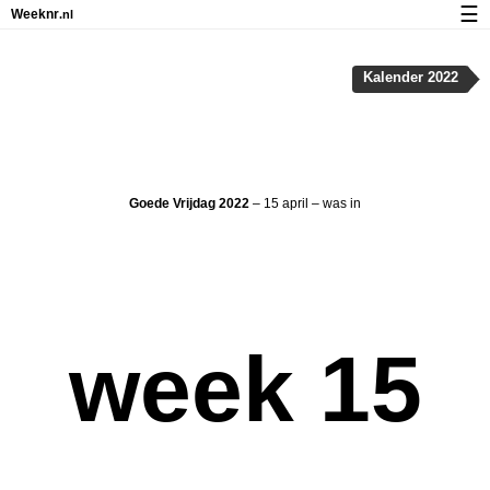
☰
Weeknr
.nl
Kalender met weeknummers en feestdagen
Kalender 2022
Over Weeknr.nl
Privacy en cookies
Goede Vrijdag 2022
– 15 april – was in
week 15