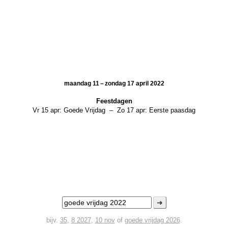
maandag 11 – zondag 17 april 2022
Feestdagen
Vr 15 apr:
Goede Vrijdag
–
Zo 17 apr:
Eerste paasdag
➜
bijv.
35
,
8 2027
,
10 nov
of
goede vrijdag 2026
.