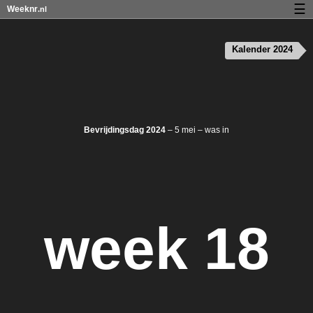
☰
Weeknr
.nl
Kalender met weeknummers en feestdagen
Kalender 2024
Over Weeknr.nl
Privacy en cookies
Bevrijdingsdag 2024
– 5 mei – was in
week 18