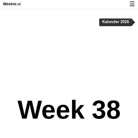
☰
Weeknr
.nl
Kalender met weeknummers en feestdagen
Kalender 2026
Over Weeknr.nl
Privacy en cookies
Week 38