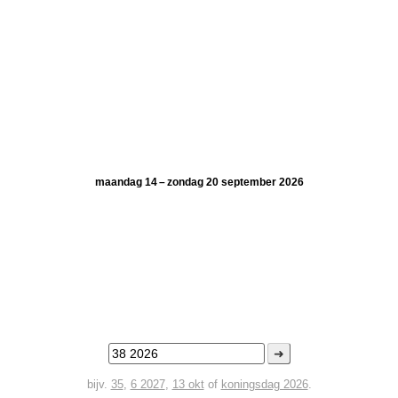
maandag 14 – zondag 20 september 2026
➜
bijv.
35
,
6 2027
,
13 okt
of
koningsdag 2026
.