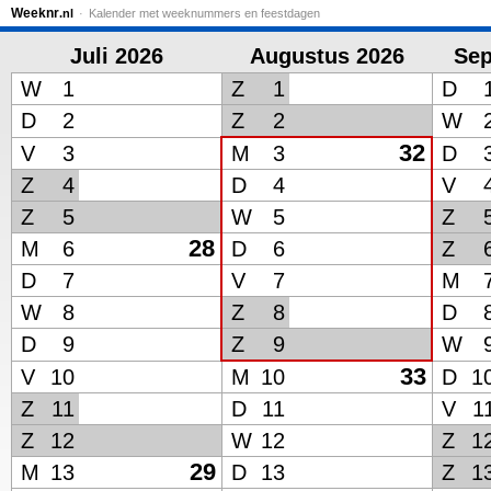
Weeknr
.nl
Kalender met weeknummers en feestdagen
Juli 2026
Augustus 2026
Sep
W
1
Z
1
D
D
2
Z
2
W
32
V
3
M
3
D
Z
4
D
4
V
Z
5
W
5
Z
28
M
6
D
6
Z
D
7
V
7
M
W
8
Z
8
D
D
9
Z
9
W
33
V
10
M
10
D
1
Z
11
D
11
V
1
Z
12
W
12
Z
1
29
M
13
D
13
Z
1