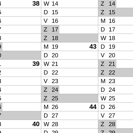
38
4
W
14
Z
14
5
D
15
Z
15
6
V
16
M
16
7
Z
17
D
17
8
Z
18
W
18
43
9
M
19
D
19
0
D
20
V
20
39
1
W
21
Z
21
2
D
22
Z
22
3
V
23
M
23
4
Z
24
D
24
5
Z
25
W
25
44
6
M
26
D
26
7
D
27
V
27
40
8
W
28
Z
28
9
D
29
Z
29