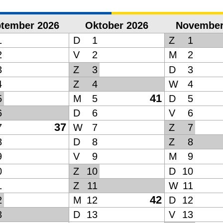
tember 2026
Oktober 2026
November
1
D
1
Z
1
2
V
2
M
2
3
Z
3
D
3
4
Z
4
W
4
41
5
M
5
D
5
6
D
6
V
6
37
7
W
7
Z
7
8
D
8
Z
8
9
V
9
M
9
0
Z
10
D
10
1
Z
11
W
11
42
2
M
12
D
12
3
D
13
V
13