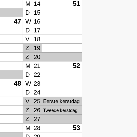
51
M
14
D
15
47
W
16
D
17
V
18
Z
19
Z
20
52
M
21
D
22
48
W
23
D
24
V
25
Eerste kerstdag
Z
26
Tweede kerstdag
Z
27
53
M
28
D
29