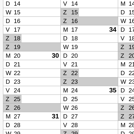
D
14
V
14
M
1
W
15
Z
15
D
1
D
16
Z
16
W
1
34
V
17
M
17
D
1
Z
18
D
18
V
1
Z
19
W
19
Z
1
30
M
20
D
20
Z
2
D
21
V
21
M
2
W
22
Z
22
D
2
D
23
Z
23
W
2
35
V
24
M
24
D
2
Z
25
D
25
V
2
Z
26
W
26
Z
2
31
M
27
D
27
Z
2
D
28
V
28
M
2
W
29
Z
29
D
2