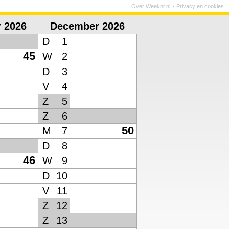
Over Weeknr.nl
Privacy en cookies
 2026
December 2026
D
1
45
W
2
D
3
V
4
Z
5
Z
6
50
M
7
D
8
46
W
9
D
10
V
11
Z
12
Z
13