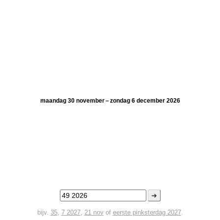
maandag 30 november – zondag 6 december 2026
➜
bijv.
35
,
7 2027
,
21 nov
of
eerste pinksterdag 2027
.