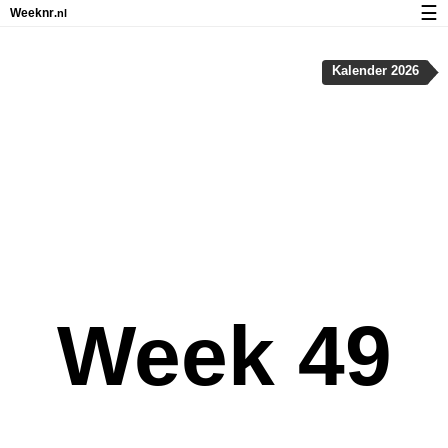
☰
Weeknr
.nl
Kalender met weeknummers en feestdagen
Kalender 2026
Over Weeknr.nl
Privacy en cookies
Week 49