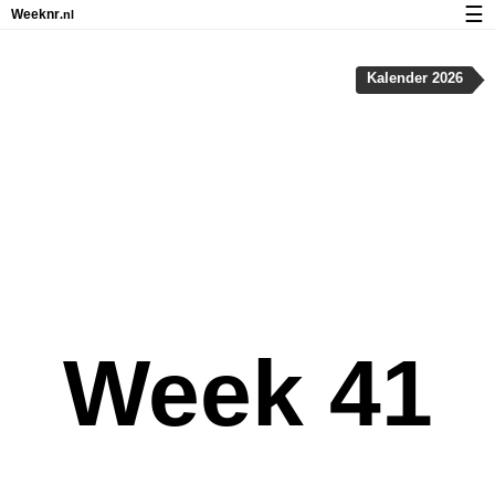
☰
Weeknr
.nl
Kalender met weeknummers en feestdagen
Kalender 2026
Over Weeknr.nl
Privacy en cookies
Week 41