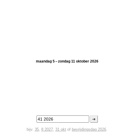
maandag 5 – zondag 11 oktober 2026
➜
bijv.
35
,
8 2027
,
31 okt
of
bevrijdingsdag 2026
.