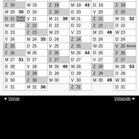
43
Z
19
W
19
Z
19
M
19
D
19
Z
19
30
M
20
D
20
Z
20
D
20
V
20
Z
20
Nationale
39
52
D
21
V
21
M
21
W
21
Z
21
M
21
feestdag
W
22
Z
22
D
22
D
22
Z
22
D
22
48
D
23
Z
23
W
23
V
23
M
23
W
23
35
V
24
M
24
D
24
Z
24
D
24
D
24
Z
25
D
25
V
25
Z
25
W
25
V
25
Kerstmi
44
Z
26
W
26
Z
26
M
26
D
26
Z
26
31
M
27
D
27
Z
27
D
27
V
27
Z
27
40
53
D
28
V
28
M
28
W
28
Z
28
M
28
W
29
Z
29
D
29
D
29
Z
29
D
29
49
D
30
Z
30
W
30
V
30
M
30
W
30
36
V
31
M
31
Z
31
D
31
◄
Vorige
Volgende
►