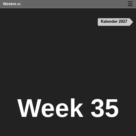
☰
Weeknr
.nl
Kalender met weeknummers en feestdagen
Kalender 2027
Over Weeknr.nl
Privacy en cookies
Week 35