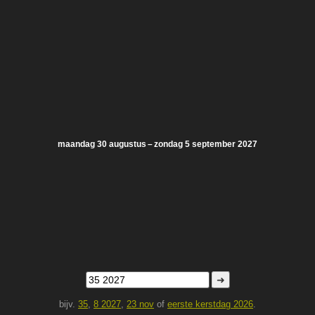
maandag 30 augustus – zondag 5 september 2027
➜
bijv.
35
,
8 2027
,
23 nov
of
eerste kerstdag 2026
.