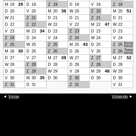
29
M
19
D
19
Z
19
D
19
V
19
Z
19
38
51
D
20
V
20
M
20
W
20
Z
20
M
20
W
21
Z
21
D
21
D
21
Z
21
D
21
47
D
22
Z
22
W
22
V
22
M
22
W
22
34
V
23
M
23
D
23
Z
23
D
23
D
23
Z
24
D
24
V
24
Z
24
W
24
V
24
Eerste
43
Z
25
W
25
Z
25
M
25
D
25
Z
25
kerstda
Tweede
30
M
26
D
26
Z
26
D
26
V
26
Z
26
kerstda
39
52
D
27
V
27
M
27
W
27
Z
27
M
27
W
28
Z
28
D
28
D
28
Z
28
D
28
48
D
29
Z
29
W
29
V
29
M
29
W
29
35
V
30
M
30
D
30
Z
30
D
30
D
30
Z
31
D
31
Z
31
V
31
◄
Vorige
Volgende
►