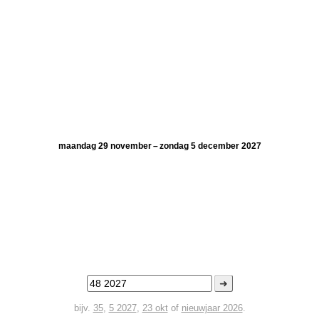
maandag 29 november – zondag 5 december 2027
➜
bijv.
35
,
5 2027
,
23 okt
of
nieuwjaar 2026
.