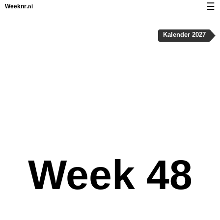
☰
Weeknr
.nl
Kalender met weeknummers en feestdagen
Kalender 2027
Over Weeknr.nl
Privacy en cookies
Week 48