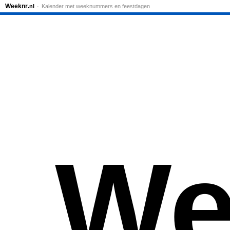
Weeknr
.nl
Kalender met weeknummers en feestdagen
We