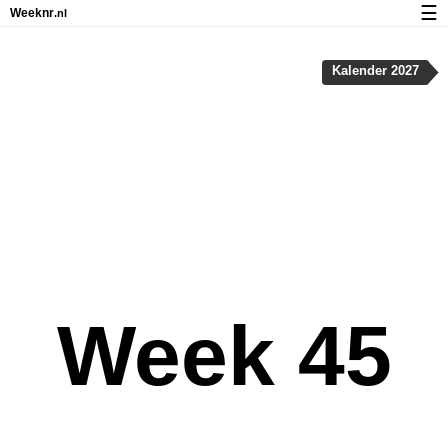
☰
Weeknr
.nl
Kalender met weeknummers en feestdagen
Kalender 2027
Over Weeknr.nl
Privacy en cookies
Week 45