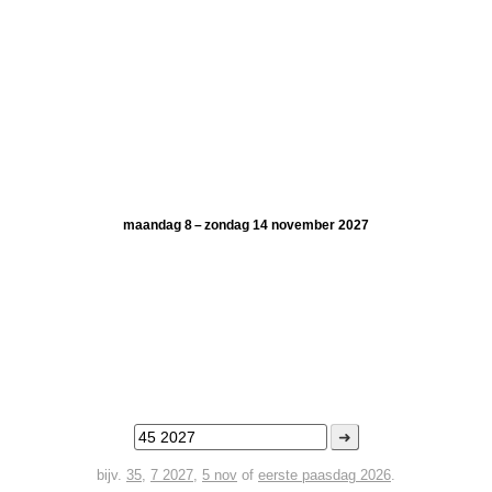
maandag 8 – zondag 14 november 2027
➜
bijv.
35
,
7 2027
,
5 nov
of
eerste paasdag 2026
.