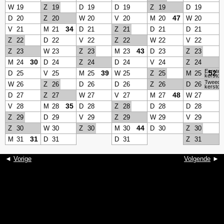
W
19
Z
19
D
19
D
19
Z
19
D
19
47
D
20
Z
20
W
20
V
20
M
20
W
20
34
V
21
M
21
D
21
Z
21
D
21
D
21
Z
22
D
22
V
22
Z
22
W
22
V
22
43
Z
23
W
23
Z
23
M
23
D
23
Z
23
30
M
24
D
24
Z
24
D
24
V
24
Z
24
Eerste
39
52
D
25
V
25
M
25
W
25
Z
25
M
25
kerstda
Tweede
W
26
Z
26
D
26
D
26
Z
26
D
26
kerstda
48
D
27
Z
27
W
27
V
27
M
27
W
27
35
V
28
M
28
D
28
Z
28
D
28
D
28
Z
29
D
29
V
29
Z
29
W
29
V
29
44
Z
30
W
30
Z
30
M
30
D
30
Z
30
31
M
31
D
31
D
31
Z
31
◄
Vorige
Volgende
►